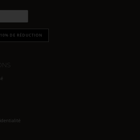
 10% DE RÉDUCTION
ONS
sé
identialité