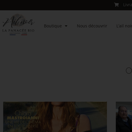
Livr
Boutique
Nous découvrir
L’ail noi
O