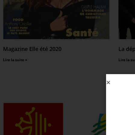
Magazine Elle été 2020
La dé
Lire la suite »
Lire la su