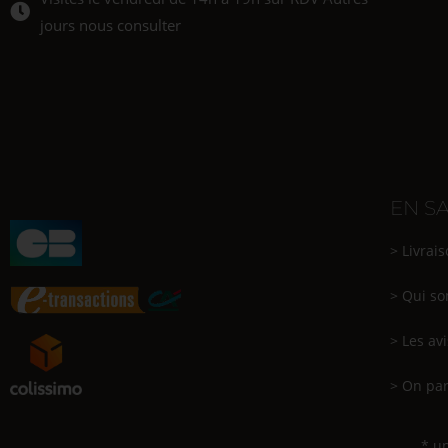
jours nous consulter
EN S
> Livrai
> Qui s
> Les avi
> On par
* un