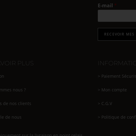
E-mail
*
RECEVOIR MES
AVOIR PLUS
INFORMATI
son
> Paiement Sécuri
ommes nous ?
> Mon compte
s de nos clients
> C.G.V
le de nous
> Politique de conf
iquement sur la livraison en point relais