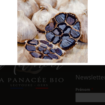
09 62 12 62 
Nous écrire
Newslette
Prénom
*