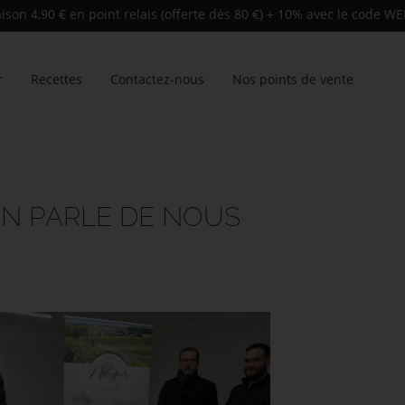
aison 4,90 € en point relais (offerte dès 80 €) + 10% avec le code
r
Recettes
Contactez-nous
Nos points de vente
N PARLE DE NOUS