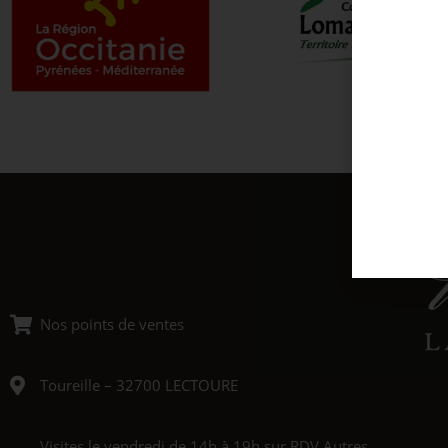
Nos points de ventes
Toureille – 32700 LECTOURE
Visites le vendredi de 14h à 19h sur RDV Autres